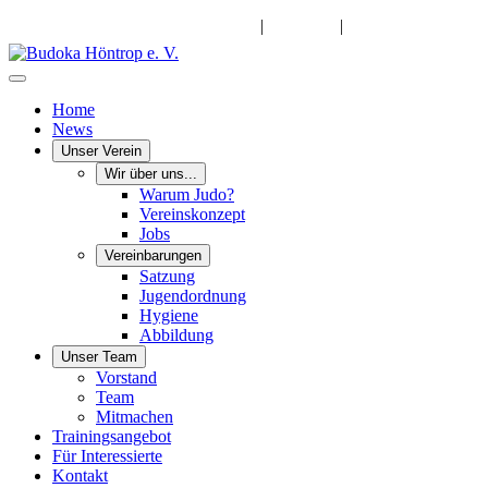
info@budoka-hoentrop.de
|
Instagram
|
Facebook
Home
News
Unser Verein
Wir über uns...
Warum Judo?
Vereinskonzept
Jobs
Vereinbarungen
Satzung
Jugendordnung
Hygiene
Abbildung
Unser Team
Vorstand
Team
Mitmachen
Trainingsangebot
Für Interessierte
Kontakt