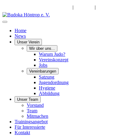
info@budoka-hoentrop.de
|
Instagram
|
Facebook
Home
News
Unser Verein
Wir über uns...
Warum Judo?
Vereinskonzept
Jobs
Vereinbarungen
Satzung
Jugendordnung
Hygiene
Abbildung
Unser Team
Vorstand
Team
Mitmachen
Trainingsangebot
Für Interessierte
Kontakt