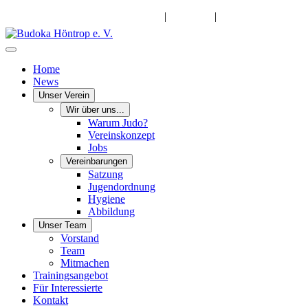
info@budoka-hoentrop.de
|
Instagram
|
Facebook
Home
News
Unser Verein
Wir über uns...
Warum Judo?
Vereinskonzept
Jobs
Vereinbarungen
Satzung
Jugendordnung
Hygiene
Abbildung
Unser Team
Vorstand
Team
Mitmachen
Trainingsangebot
Für Interessierte
Kontakt