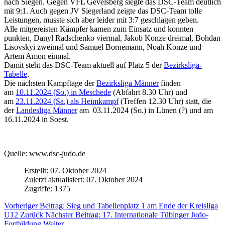
nach Siegen. Gegen VFL Gevelsberg siegte das DSC-Team deutlich
mit 9:1. Auch gegen JV Siegerland zeigte das DSC-Team tolle
Leistungen, musste sich aber leider mit 3:7 geschlagen geben.
Alle mitgereisten Kämpfer kamen zum Einsatz und konnten
punkten, Danyl Radschenko viermal, Jakob Konze dreimal, Bohdan
Lisovskyi zweimal und Samuel Bornemann, Noah Konze und
Artem Amon einmal.
Damit steht das DSC-Team aktuell auf Platz 5 der
Bezirksliga-
Tabelle
.
Die nächsten Kampftage der
Bezirksliga Männer
finden
am
10.11.2024 (So.) in Meschede
(Abfahrt 8.30 Uhr) und
am
23.11.2024 (Sa.) als Heimkampf
(Treffen 12.30 Uhr) statt, die
der
Landesliga Männer
am 03.11.2024 (So.) in Lünen (?) und am
16.11.2024 in Soest.
Quelle: www.dsc-judo.de
Erstellt: 07. Oktober 2024
Zuletzt aktualisiert: 07. Oktober 2024
Zugriffe: 1375
Vorheriger Beitrag: Sieg und Tabellenplatz 1 am Ende der Kreisliga
U12
Zurück
Nächster Beitrag: 17. Internationale Tübinger Judo-
Fortbildung
Weiter