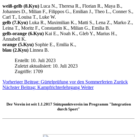
weiß-gelb (8.Kyu)
Luca N., Theresa R., Florian R., Maya B.,
Johannes D., Milian F., Filippos G., Emilian J., Theo L., Conner S.,
Carl T., Louisa T., Luke W.
gelb (7.Kyu)
Luka R., Maximilian K., Matti S., Lena Z., Marko Z.,
Leina T., Moritz F., Constantin K., Milian G., Emilia B.
gelb-orange (6.Kyu)
Kai E., Noah K., Gleb Y., Marius H.,
Annabell K.
orange (5.Kyu)
Sophie E., Emilia K.,
blau (2.Kyu)
Linnea B.
Erstellt: 10. Juli 2023
Zuletzt aktualisiert: 10. Juli 2023
Zugriffe: 1709
Vorheriger Beitrag: Gürtelprüfung vor den Sommerferien
Zurück
Nächster Beitrag: Kampfrichterlehrgang
Weiter
Der Verein ist seit 1.1.2017
Stützpunktverein
im Programm "Integration
durch Sport"