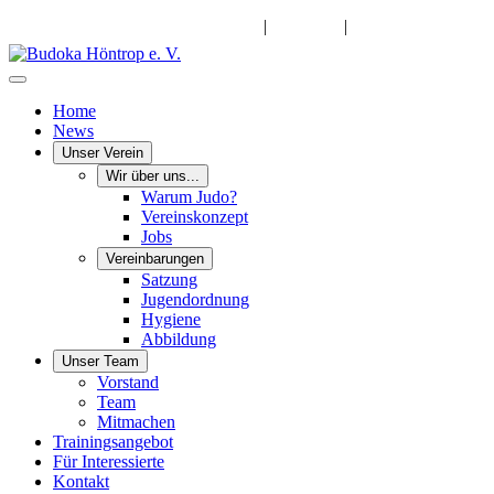
info@budoka-hoentrop.de
|
Instagram
|
Facebook
Home
News
Unser Verein
Wir über uns...
Warum Judo?
Vereinskonzept
Jobs
Vereinbarungen
Satzung
Jugendordnung
Hygiene
Abbildung
Unser Team
Vorstand
Team
Mitmachen
Trainingsangebot
Für Interessierte
Kontakt